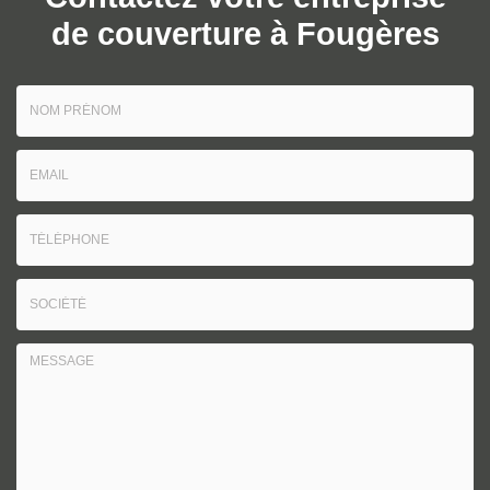
de couverture à Fougères
Nom
-
Email
Prénom
:
:
Tél.
*
*
:
Société
*
: