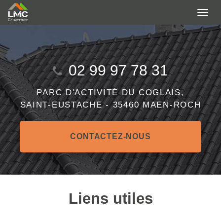
Aller
Togg
au
navi
contenu
principal
02 99 97 78 31
PARC D'ACTIVITÉ DU COGLAIS,
SAINT-EUSTACHE -
35460 MAEN-ROCH
CONTACTEZ-
NOUS
Liens utiles