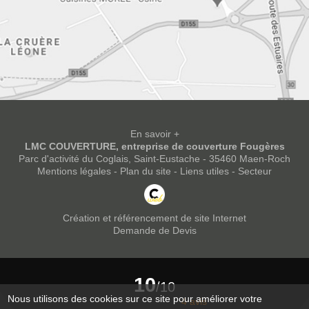
En savoir +
LMC COUVERTURE, entreprise de couverture Fougères
Parc d'activité du Coglais, Saint-Eustache - 35460 Maen-Roch
LMC Couverture
Mentions légales
-
Plan du site
-
Liens utiles
-
Secteur
Fermer
Création et référencement de site Internet
Notre savoir-faire : Charpentier couvreur à Fougères
Demande de Devis
Isolation de conduit de fumée
10
Pose de charpente
/10
Nous utilisons des cookies sur ce site pour améliorer votre
4 avis
Entreprise pour la mise en place d’isolation biosourcée