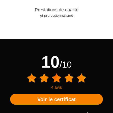
Prestations de qualité
et professionnalisme
10
/10
4 avis
Voir le certificat