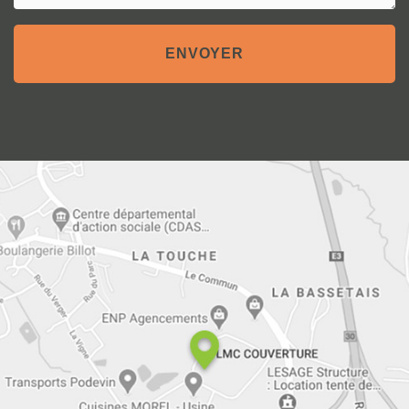
Message
ENVOYER
:
*